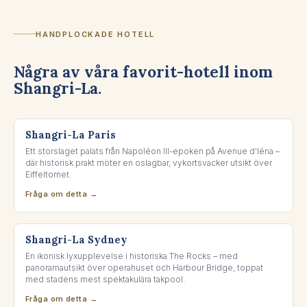
HANDPLOCKADE HOTELL
Några av våra favorit-hotell inom
Shangri-La.
PARIS, FRANCE
Shangri-La Paris
Ett storslaget palats från Napoléon III-epoken på Avenue d'Iéna –
där historisk prakt möter en oslagbar, vykortsvacker utsikt över
Eiffeltornet.
Fråga om detta →
THE ROCKS, SYDNEY
Shangri-La Sydney
En ikonisk lyxupplevelse i historiska The Rocks – med
panoramautsikt över operahuset och Harbour Bridge, toppat
med stadens mest spektakulära takpool.
Fråga om detta →