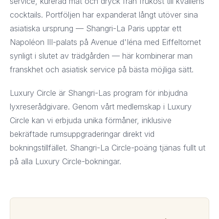
service, kurerad mat och dryck från frukost till kvällens
cocktails. Portföljen har expanderat långt utöver sina
asiatiska ursprung — Shangri-La Paris upptar ett
Napoléon III-palats på Avenue d'Iéna med Eiffeltornet
synligt i slutet av trädgården — här kombinerar man
franskhet och asiatisk service på bästa möjliga sätt.
Luxury Circle är Shangri-Las program för inbjudna
lyxreserådgivare. Genom vårt medlemskap i Luxury
Circle kan vi erbjuda unika förmåner, inklusive
bekräftade rumsuppgraderingar direkt vid
bokningstillfället. Shangri-La Circle-poäng tjänas fullt ut
på alla Luxury Circle-bokningar.