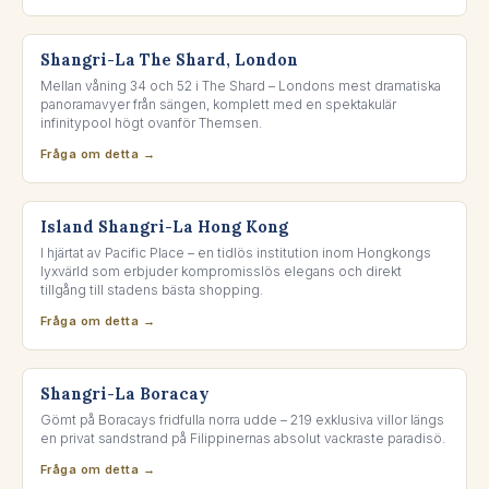
LONDON BRIDGE, LONDON
Shangri-La The Shard, London
Mellan våning 34 och 52 i The Shard – Londons mest dramatiska
panoramavyer från sängen, komplett med en spektakulär
infinitypool högt ovanför Themsen.
Fråga om detta →
ADMIRALTY, HONG KONG
Island Shangri-La Hong Kong
I hjärtat av Pacific Place – en tidlös institution inom Hongkongs
lyxvärld som erbjuder kompromisslös elegans och direkt
tillgång till stadens bästa shopping.
Fråga om detta →
BORACAY, PHILIPPINES
Shangri-La Boracay
Gömt på Boracays fridfulla norra udde – 219 exklusiva villor längs
en privat sandstrand på Filippinernas absolut vackraste paradisö.
Fråga om detta →