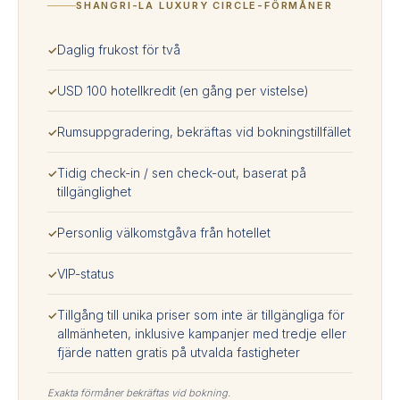
SHANGRI-LA LUXURY CIRCLE-FÖRMÅNER
Daglig frukost för två
✓
USD 100 hotellkredit (en gång per vistelse)
✓
Rumsuppgradering, bekräftas vid bokningstillfället
✓
Tidig check-in / sen check-out, baserat på
✓
tillgänglighet
Personlig välkomstgåva från hotellet
✓
VIP-status
✓
Tillgång till unika priser som inte är tillgängliga för
✓
allmänheten, inklusive kampanjer med tredje eller
fjärde natten gratis på utvalda fastigheter
Exakta förmåner bekräftas vid bokning.