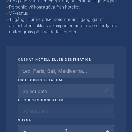
Tidig check-in / sen check-out, baserat på tillgänglighet
✓
Personlig välkomstgåva från hotellet
✓
VIP-status
✓
Tillgång till unika priser som inte är tillgängliga för
✓
allmänheten, inklusive kampanjer med tredje eller fjärde
natten gratis på utvalda fastigheter
ÖNSKAT HOTELL ELLER DESTINATION
INCHECKNINGSDATUM
Select date
UTCHECKNINGSDATUM
Select date
VUXNA
−
+
2