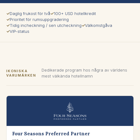
✓
Daglig frukost för två
✓
100+ USD hotellkredit
✓
Prioritet för rumsuppgradering
✓
Tidig incheckning / sen utcheckning
✓
Välkomstgåva
✓
VIP-status
Dedikerade program hos några av världens
IKONISKA
VARUMÄRKEN
mest välkända hotellnamn
Four Seasons Preferred Partner