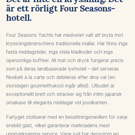
är ett rörligt Four Seasons-
hotell.
Four Seasons Yachts har medvetet valt att bryta mot
kryssningsbranschens traditionella mallar. Här finns inga
fasta middagstider, inga stela klädkoder och inga
opersonliga bufféer. All mat och dryck fungerar precis
som på deras landbaserade lyxhotell – det serveras
flexibelt à la carte och debiteras efter dina val (en
storslagen gourmetfrukost ingår alltid). Utbudet är
exceptionellt brett och sträcker sig från intim japansk
omakase till eleganta middagar vid poolkanten.
Fartyget stoltserar med en besättningsmedlem för varje
enskild gäst, vilket garanterar marknadens mest
uppmärksamma service. Varje svit har dessutom en