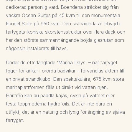
dedikerad personlig värd. Boendena sträcker sig från
vackra Ocean Suites på 45 kvm till den monumentala
Funnel Suite på 950 kvm. Den sistnämnda är inbygd i
fartygets ikoniska skorstensstruktur över flera däck och
har den största sammanhängande böjda glasrutan som
någonsin installerats till havs.
Under de efterlängtade 'Marina Days' – när fartyget
ligger för ankar i orörda badvikar – förvandlas aktern till
en privat strandklubb. Den spektakulära, 675 kvm stora
marinaplattformen fälls ut direkt vid vattenlinjen.
Härifrån kan du paddla kajak, cykla på vattnet eller
testa toppmoderna hydrofoils. Det är inte bara en
utflykt; det är en naturlig och lyxig förlängning av själva
fartyget.