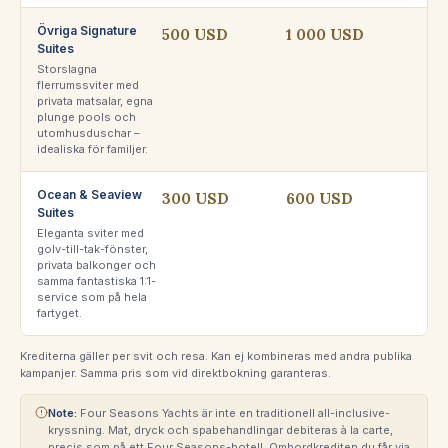
Övriga Signature
500 USD
1 000 USD
Suites
Storslagna
flerrumssviter med
privata matsalar, egna
plunge pools och
utomhusduschar –
idealiska för familjer.
Ocean & Seaview
300 USD
600 USD
Suites
Eleganta sviter med
golv-till-tak-fönster,
privata balkonger och
samma fantastiska 1:1-
service som på hela
fartyget.
Krediterna gäller per svit och resa. Kan ej kombineras med andra publika
kampanjer. Samma pris som vid direktbokning garanteras.
Note:
Four Seasons Yachts är inte en traditionell all-inclusive-
kryssning. Mat, dryck och spabehandlingar debiteras à la carte,
precis som på ett Four Seasons-hotell. Ombordkrediten du får via