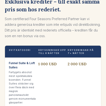
Exklusiva krediter – till exakt samma
pris som hos rederiet.
Som certifierad Four Seasons Preferred Partner kan vi
addera generösa krediter som inte erbjuds vid direktbokning.
Ditt pris är identiskt med rederiets officiella – krediten får du
som en ren bonus via oss.
SVITKATEGORI
KRYSSNINGAR UPP
KRYSSNINGAR PÅ
TILL 6 NÄTTER
7+ NÄTTER
Funnel Suite & Loft
1 000 USD
2 000 USD
Suites
Fartygets absolut
mest spektakulära
boenden. Funnel
Suites sträcker sig
över flera däck med
magisk
panoramautsikt
genom monumentala
glaspartier.