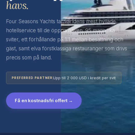
havs.
Four Seasons Yachts tar världens mest hyllade
hotellservice till de öppna haven. 95 magnifika
sviter, ett förhållande på 1:1 mellan besättning och
gäst, samt elva förstklassiga restauranger som drivs
precis som på land.
Upp till 2 000 USD i kredit per svit
PREFERRED PARTNER
Få en kostnadsfri offert →