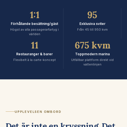
1:1
95
Förhållande besättning/gäst
Exklusiva sviter
Högst av alla passagerarfartyg i
Från 45 till 950 kvm
världen
11
675 kvm
Restauranger & barer
Toppmodern marina
Flexibelt à la carte-koncept
Utfällbar plattform direkt vid
vattenlinjen
UPPLEVELSEN OMBORD
Det är inte en kryssning. Det