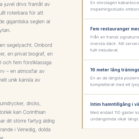
En storslagen kabarésce
 juvel drivs framåt av
inspelningsstudio ombord
lt roterbara för att
de gigantiska seglen är
Fem restauranger med 
ytan.
Från en fransk signaturres
översta däck. Allt server
om en segelyacht. Ombord
fullt inkluderat.
r, en privat biograf, en
l och fem förstklassiga
16 meter lång träning
 arv – en atmosfär av
En av de längsta poolern
helt unik känsla av
kompletterat med ett lyxi
iumdrycker, dricks,
Intim hamntillgång i v
torlek kan Corinthian
Med endast 110 gäster ka
undangömda vikar längs A
 dit större fartyg aldrig
Grande i Venedig, dolda
r.