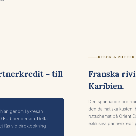
RESOR & RUTTER
tnerkredit – till
Franska rivi
Karibien.
Den spännande premiärs
den dalmatiska kusten, ö
thian genom Lyxresan
ruttschemat på Orient E
50 EUR per person. Detta
exklusiva partnerkredit 
j fås vid direktbokning