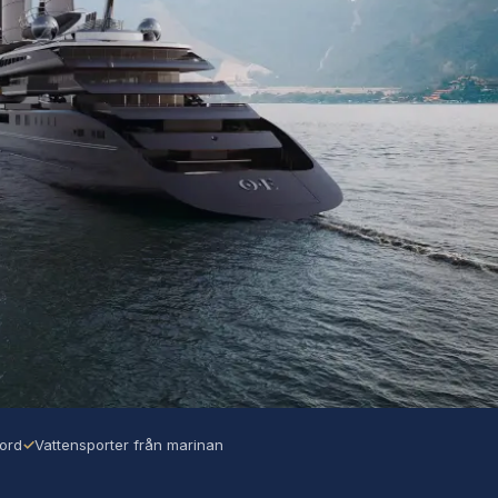
bord
✓
Vattensporter från marinan