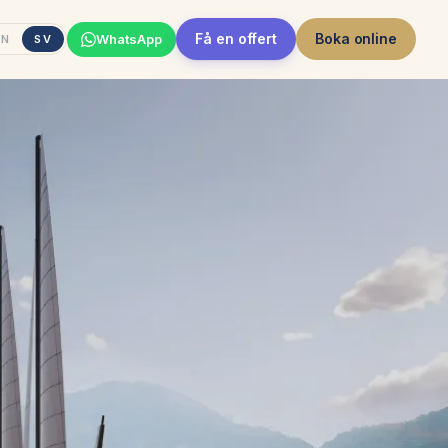
Få en offert
Boka online
WhatsApp
EN
SV