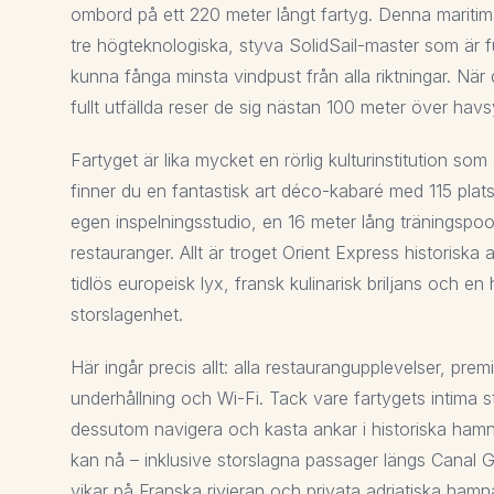
ombord på ett 220 meter långt fartyg. Denna maritima
tre högteknologiska, styva SolidSail-master som är ful
kunna fånga minsta vindpust från alla riktningar. När 
fullt utfällda reser de sig nästan 100 meter över havs
Fartyget är lika mycket en rörlig kulturinstitution s
finner du en fantastisk art déco-kabaré med 115 platse
egen inspelningsstudio, en 16 meter lång träningspoo
restauranger. Allt är troget Orient Express historiska
tidlös europeisk lyx, fransk kulinarisk briljans och en 
storslagenhet.
Här ingår precis allt: alla restaurangupplevelser, prem
underhållning och Wi-Fi. Tack vare fartygets intima s
dessutom navigera och kasta ankar i historiska hamnar
kan nå – inklusive storslagna passager längs Canal 
vikar på Franska rivieran och privata adriatiska hamna