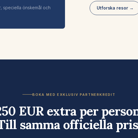
r, speciella önskemål och
Utforska resor →
BOKA MED EXKLUSIV PARTNERKREDIT
250 EUR extra per person
Till samma officiella pris