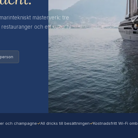
marintekniskt mästerverk: tre
 restauranger och ett kulturliv
 person
ker och champagne
✓
All dricks till besättningen
✓
Kostnadsfritt Wi-Fi om