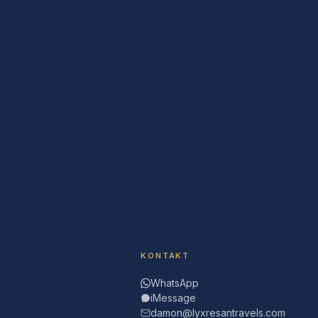
KONTAKT
WhatsApp
iMessage
damon@lyxresantravels.com