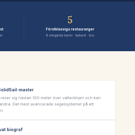
5
st
Förstklassiga restauranger
er
8 eleganta barer · kabaré · bio
olidSail-master
reser sig nästan 100 meter över vattenlinjen och kan
andra. Det mest avancerade segelsystemet på ett
en.
vat biograf