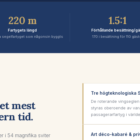
220 m
1.5:1
Fartygets längd
Förhållande besättning/gä
a segelfartyget som någonsin byggts
170 i besättning för 110 gäst
Tre högteknologiska S
Det mest
De roterande vingseglen 
styras oberoende av var
rn tid.
passagerarfartyg i värld
Art déco-kabaré & pri
r i 54 magnifika sviter