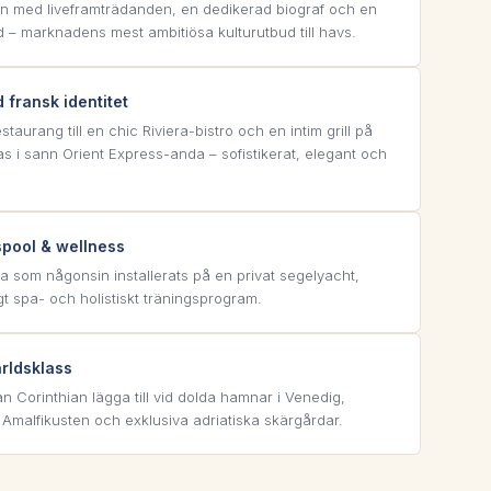
n med liveframträdanden, en dedikerad biograf och en
 – marknadens mest ambitiösa kulturutbud till havs.
fransk identitet
taurang till en chic Riviera-bistro och en intim grill på
as i sann Orient Express-anda – sofistikerat, elegant och
spool & wellness
a som någonsin installerats på en privat segelyacht,
gt spa- och holistiskt träningsprogram.
ärldsklass
n Corinthian lägga till vid dolda hamnar i Venedig,
malfikusten och exklusiva adriatiska skärgårdar.