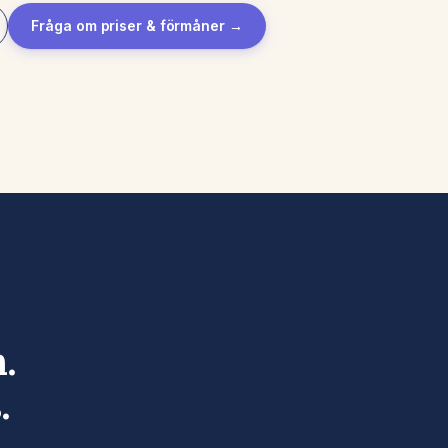
Fråga om priser & förmåner →
.
.