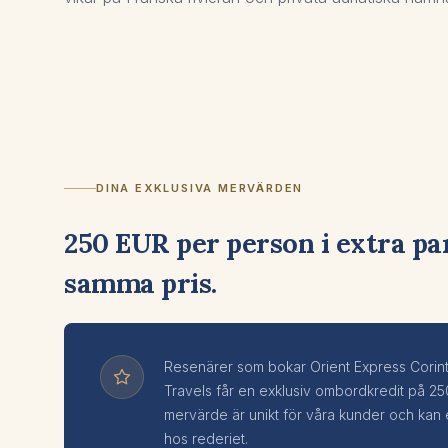
DINA EXKLUSIVA MERVÄRDEN
250 EUR per person i extra par
samma pris.
Resenärer som bokar Orient Express Corin
Travels får en exklusiv ombordkredit på 2
mervärde är unikt för våra kunder och kan e
hos rederiet.