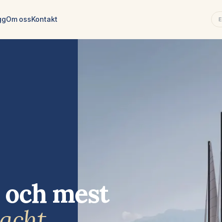
gg
Om oss
Kontakt
a och mest
acht.