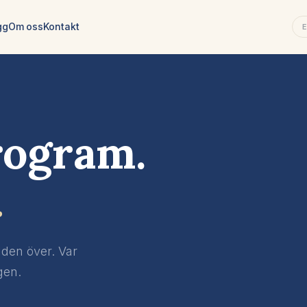
gg
Om oss
Kontakt
rogram.
.
lden över. Var
gen.