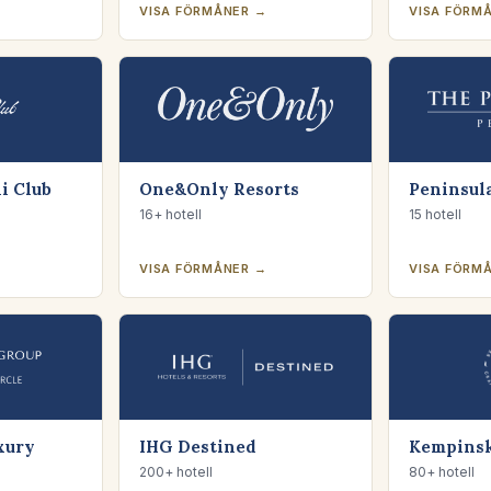
VISA FÖRMÅNER →
VISA FÖRM
i Club
One&Only Resorts
Peninsul
16+ hotell
15 hotell
VISA FÖRMÅNER →
VISA FÖRM
xury
IHG Destined
Kempinsk
200+ hotell
80+ hotell