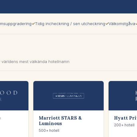
 rumsuppgradering
✓
Tidig incheckning / sen utcheckning
✓
Välkomstgåva
 världens mest välkända hotellnamn
e
Marriott STARS &
Hyatt Pr
Luminous
200+ hotell
500+ hotell