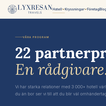
Skip to content
Hotell
Kryssningar
Företag
Blo
VÅRA PROGRAM
22 partnerp
En rådgivare
Vi har starka relationer med 3 000+ hotell vär
du än bor ser vi till att du blir väl omhänderta