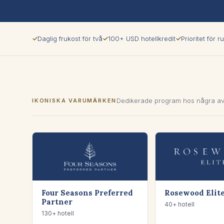
✓
Daglig frukost för två
✓
100+ USD hotellkredit
✓
Prioritet för
Dedikerade program hos några av
IKONISKA VARUMÄRKEN
Four Seasons Preferred
Rosewood Elit
Partner
40+ hotell
130+ hotell