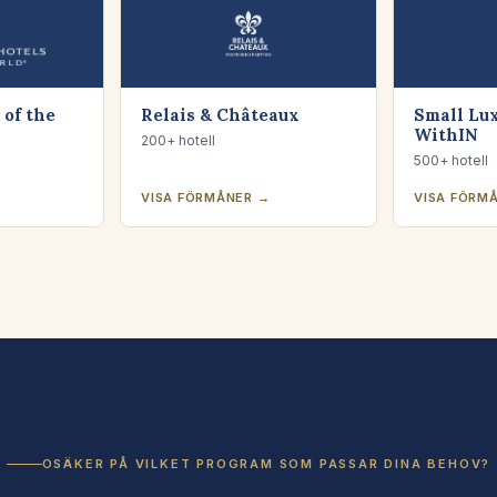
 of the
Relais & Châteaux
Small Lu
WithIN
200+ hotell
500+ hotell
VISA FÖRMÅNER →
VISA FÖRM
OSÄKER PÅ VILKET PROGRAM SOM PASSAR DINA BEHOV?